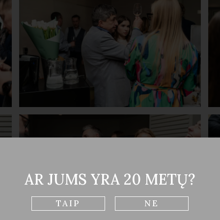
AR JUMS YRA 20 METŲ?
TAIP
NE