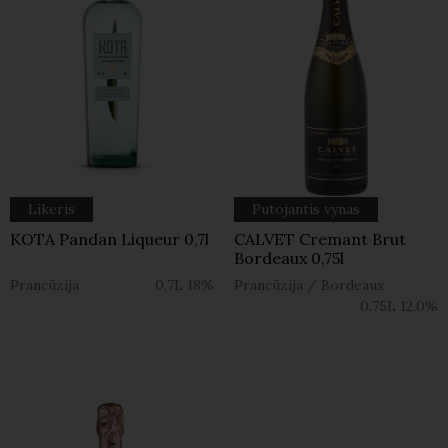
Likeris
Putojantis vynas
KOTA Pandan Liqueur 0,7l
CALVET Cremant Brut
Bordeaux 0,75l
Prancūzija
0,7L
18%
Prancūzija
/
Bordeaux
0.75L
12,0%