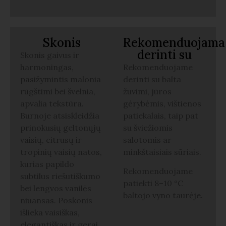
Skonis
Rekomenduojama
derinti su
Skonis gaivus ir
harmoningas,
Rekomenduojame
pasižymintis malonia
derinti su balta
rūgštimi bei švelnia,
žuvimi, jūros
apvalia tekstūra.
gėrybėmis, vištienos
Burnoje atsiskleidžia
patiekalais, taip pat
prinokusių geltonųjų
su šviežiomis
vaisių, citrusų ir
salotomis ar
tropinių vaisių natos,
minkštaisiais sūriais.
kurias papildo
Rekomenduojame
subtilus riešutiškumo
patiekti 8–10 °C
bei lengvos vanilės
baltojo vyno taurėje.
niuansas. Poskonis
išlieka vaisiškas,
elegantiškas ir gerai