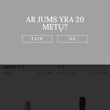
AR JUMS YRA 20
METŲ?
TAIP
NE
Likeris
Likeris
AMAMALFI Limoncello
SURO Elderflower Liqueur
Liqueur 0,7l
0,7l
Italija
0,7L
28%
Prancūzija
0,7L
20%