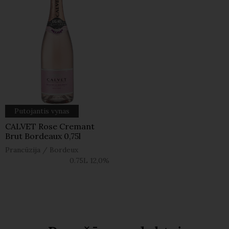
Putojantis vynas
CALVET Rose Cremant
Brut Bordeaux 0,75l
Prancūzija
/
Bordeux
0.75L
12,0%