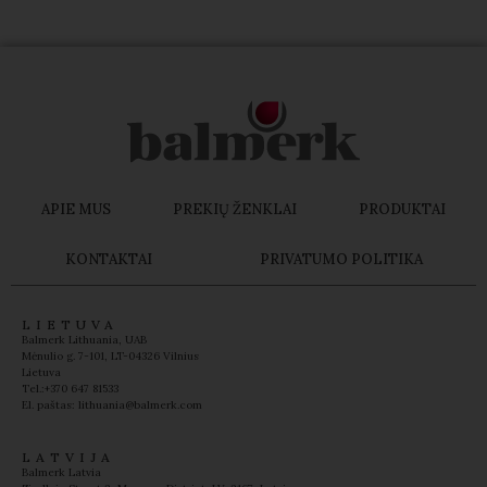
APIE MUS
PREKIŲ ŽENKLAI
PRODUKTAI
KONTAKTAI
PRIVATUMO POLITIKA
LIETUVA
Balmerk Lithuania, UAB
Mėnulio g. 7-101, LT-04326 Vilnius
Lietuva
Tel.:+370 647 81533
El. paštas: lithuania@balmerk.com
LATVIJA
Balmerk Latvia