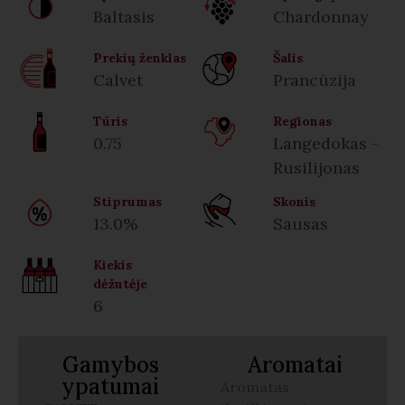
Baltasis
Chardonnay
Prekių ženklas
Šalis
Calvet
Prancūzija
Tūris
Regionas
0.75
Langedokas -
Rusilijonas
Stiprumas
Skonis
13.0%
Sausas
Kiekis
dėžutėje
6
Gamybos
Aromatai
ypatumai
Aromatas