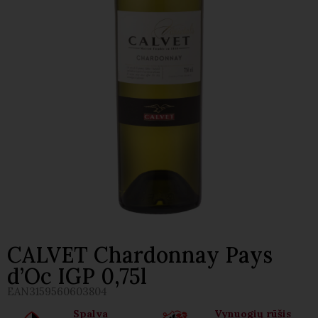
CALVET Chardonnay Pays
d’Oc IGP 0,75l
EAN
3159560603804
Spalva
Vynuogių rūšis