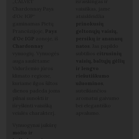
„CALVET
išraiškingas ir
Chardonnay Pays
vaisiškas, jame
d’Oc IGP“
atsiskleidžia
gaminamas Pietų
prinokusių
Prancūzijoje,
Pays
geltonųjų vaisių,
d’Oc IGP
zonoje, iš
persikų ir ananasų
Chardonnay
natos
. Jas papildo
vynuogių. Vynuogės
subtilios
citrusinių
auga saulėtame
vaisių, baltųjų gėlių
Viduržemio jūros
ir lengvo
klimato regione,
riešutiškumo
kuriame ilgos šiltos
užuominos
,
dienos padeda joms
suteikiančios
pilnai sunokti ir
aromatui gaivumo
išryškinti vaisišką
bei elegantiško
veislės charakterį.
apvalumo.
Vynuogynai įsikūrę
molio ir