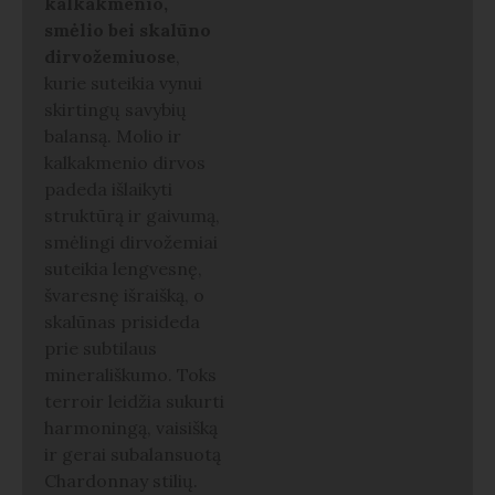
kalkakmenio,
smėlio bei skalūno
dirvožemiuose
,
kurie suteikia vynui
skirtingų savybių
balansą. Molio ir
kalkakmenio dirvos
padeda išlaikyti
struktūrą ir gaivumą,
smėlingi dirvožemiai
suteikia lengvesnę,
švaresnę išraišką, o
skalūnas prisideda
prie subtilaus
minerališkumo. Toks
terroir leidžia sukurti
harmoningą, vaisišką
ir gerai subalansuotą
Chardonnay stilių.