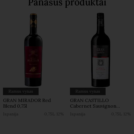
Panašūs produktai
Ramus vynas
Ramus vynas
GRAN MIRADOR Red
GRAN CASTILLO
Blend 0,75l
Cabernet Sauvignon
Medium Sweet 0,75l
Ispanija
0,75L
12%
Ispanija
0,75L
12%