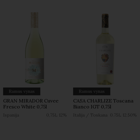
Ramus vynas
Ramus vynas
GRAN MIRADOR Cuvee
CASA CHARLIZE Toscana
Fresco White 0,75l
Bianco IGT 0,75l
Ispanija
0,75L
12%
Italija
/
Toskana
0.75L
12.50%