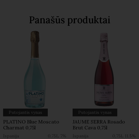
Panašūs produktai
Putojantis vynas
Putojantis vynas
PLATINO Blue Moscato
JAUME SERRA Rosado
Charmat 0,75l
Brut Cava 0,75l
Ispanija
0,75L
7%
Ispanija
0,75L
11.5%