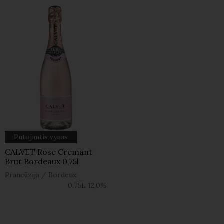
Putojantis vynas
CALVET Rose Cremant
Brut Bordeaux 0,75l
Prancūzija
/
Bordeux
0.75L
12,0%