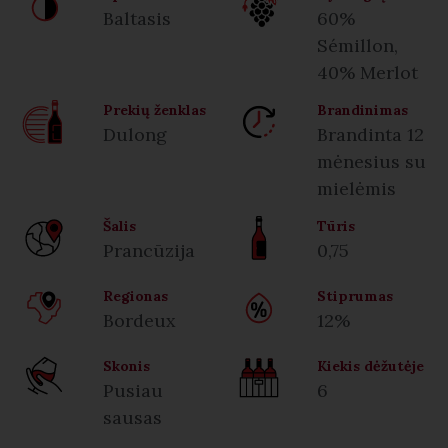
Baltasis
60%
Sémillon,
40% Merlot
Prekių ženklas
Brandinimas
Dulong
Brandinta 12
mėnesius su
mielėmis
Šalis
Tūris
Prancūzija
0,75
Regionas
Stiprumas
Bordeux
12%
Skonis
Kiekis dėžutėje
Pusiau
6
sausas