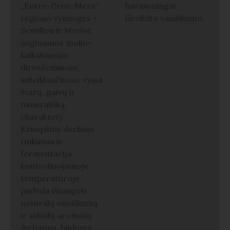
„Entre-Deux-Mers“
harmoningai
regiono vynuogės –
išreikšto vaisiškumo.
Semillon ir Merlot,
auginamos molio–
kalkakmenio
dirvožemiuose,
suteikiančiuose vynui
švarų, gaivų ir
minerališką
charakterį.
Kruopštus derliaus
rinkimas ir
fermentacija
kontroliuojamoje
temperatūroje
padeda išsaugoti
natūralų vaisiškumą
ir subtilų aromatų
švelnumą, būdingą