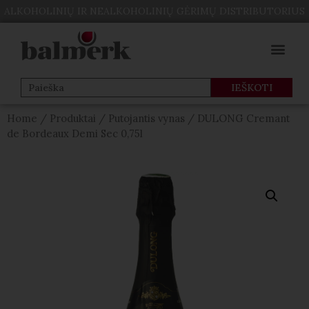
ALKOHOLINIŲ IR NEALKOHOLINIŲ GĖRIMŲ DISTRIBUTORIUS
Home
/
Produktai
/
Putojantis vynas
/ DULONG Cremant
de Bordeaux Demi Sec 0,75l