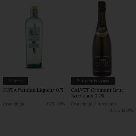
Likeris
Putojantis vynas
KOTA Pandan Liqueur 0,7l
CALVET Cremant Brut
Bordeaux 0,75l
Prancūzija
0,7L
18%
Prancūzija
/
Bordeaux
0.75L
12,0%