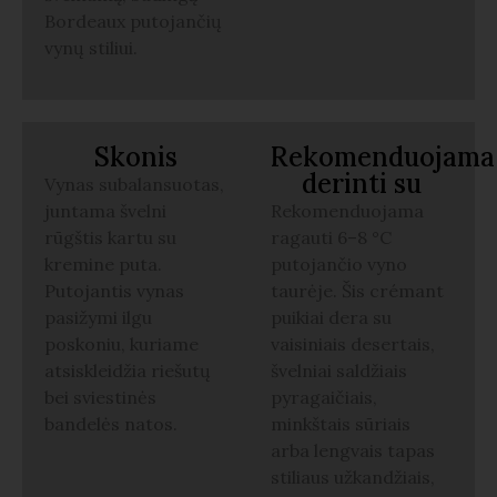
Bordeaux putojančių
vynų stiliui.
Skonis
Rekomenduojama
derinti su
Vynas subalansuotas,
juntama švelni
Rekomenduojama
rūgštis kartu su
ragauti 6–8 °C
kremine puta.
putojančio vyno
Putojantis vynas
taurėje. Šis crémant
pasižymi ilgu
puikiai dera su
poskoniu, kuriame
vaisiniais desertais,
atsiskleidžia riešutų
švelniai saldžiais
bei sviestinės
pyragaičiais,
bandelės natos.
minkštais sūriais
arba lengvais tapas
stiliaus užkandžiais,