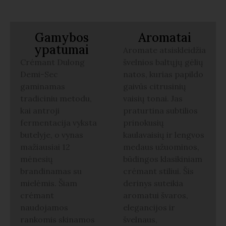
Gamybos
Aromatai
ypatumai
Aromate atsiskleidžia
Crémant Dulong
švelnios baltųjų gėlių
Demi-Sec
natos, kurias papildo
gaminamas
gaivūs citrusinių
tradiciniu metodu,
vaisių tonai. Jas
kai antroji
praturtina subtilios
fermentacija vyksta
prinokusių
butelyje, o vynas
kaulavaisių ir lengvos
mažiausiai 12
medaus užuominos,
mėnesių
būdingos klasikiniam
brandinamas su
crémant stiliui. Šis
mielėmis. Šiam
derinys suteikia
crémant
aromatui švaros,
naudojamos
elegancijos ir
rankomis skinamos
švelnaus,