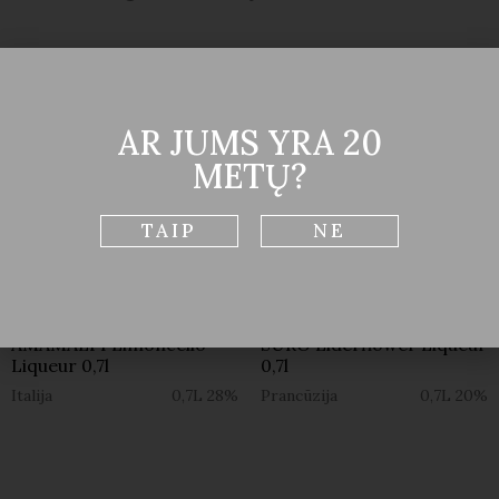
AR JUMS YRA 20
METŲ?
TAIP
NE
Likeris
Likeris
AMAMALFI Limoncello
SURO Elderflower Liqueur
Liqueur 0,7l
0,7l
Italija
0,7L
28%
Prancūzija
0,7L
20%