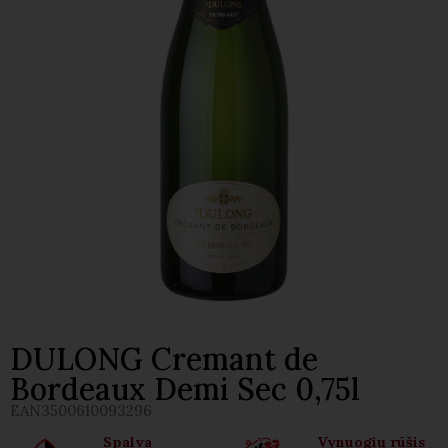
DULONG Cremant de
Bordeaux Demi Sec 0,75l
EAN
3500610093296
Spalva
Vynuogių rūšis