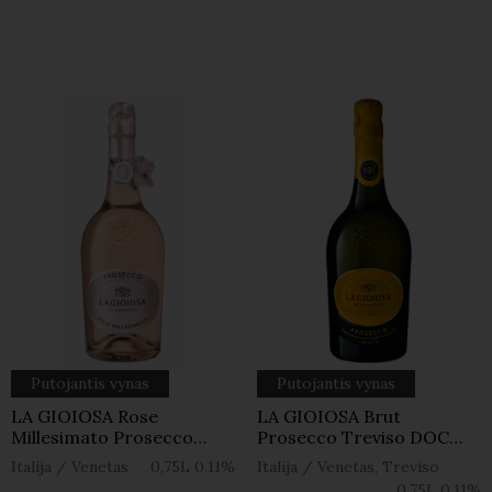
Putojantis vynas
Putojantis vynas
LA GIOIOSA Rose
LA GIOIOSA Brut
Millesimato Prosecco
Prosecco Treviso DOC
DOC 0,75l
0,75l
Italija
/
Venetas
0,75L
0.11%
Italija
/
Venetas, Treviso
0,75L
0.11%