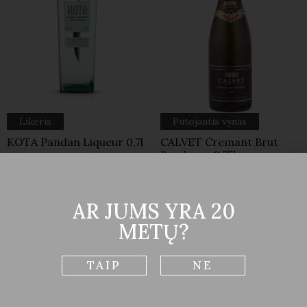
Likeris
Putojantis vynas
KOTA Pandan Liqueur 0,7l
CALVET Cremant Brut
Bordeaux 0,75l
Prancūzija
0,7L
18%
Prancūzija
/
Bordeaux
0.75L
12,0%
AR JUMS YRA 20
METŲ?
TAIP
NE