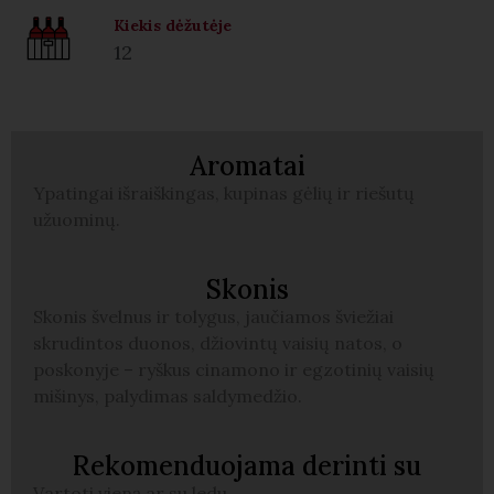
Kiekis dėžutėje
12
Aromatai
Ypatingai išraiškingas, kupinas gėlių ir riešutų
užuominų.
Skonis
Skonis švelnus ir tolygus, jaučiamos šviežiai
skrudintos duonos, džiovintų vaisių natos, o
poskonyje – ryškus cinamono ir egzotinių vaisių
mišinys, palydimas saldymedžio.
Rekomenduojama derinti su
Vartoti vieną ar su ledu.