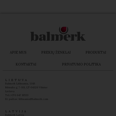
APIE MUS
PREKIŲ ŽENKLAI
PRODUKTAI
KONTAKTAI
PRIVATUMO POLITIKA
LIETUVA
Balmerk Lithuania, UAB
Mėnulio g. 7-101, LT-04326 Vilnius
Lietuva
Tel.:+370 647 81533
El. paštas: lithuania@balmerk.com
LATVIJA
Balmerk Latvia