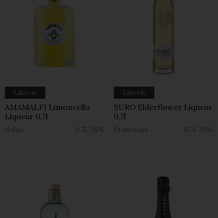
Likeris
Likeris
AMAMALFI Limoncello
SURO Elderflower Liqueur
Liqueur 0,7l
0,7l
Italija
0,7L
28%
Prancūzija
0,7L
20%