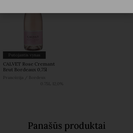
Putojantis vynas
CALVET Rose Cremant
Brut Bordeaux 0,75l
Prancūzija
/
Bordeux
0.75L
12,0%
Panašūs produktai