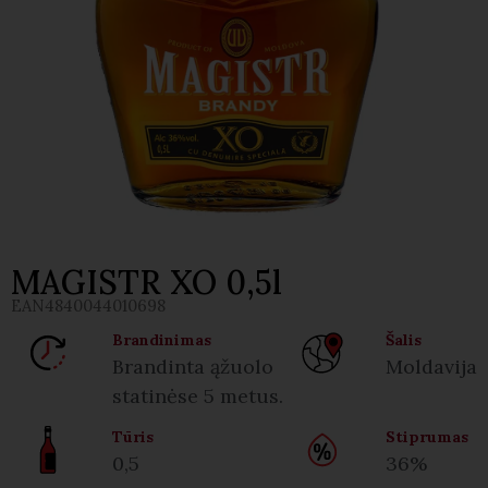
MAGISTR XO 0,5l
EAN
4840044010698
Brandinimas
Šalis
Brandinta ąžuolo
Moldavija
statinėse 5 metus.
Tūris
Stiprumas
0,5
36%