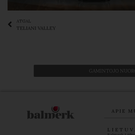
ATGAL
TELIANI VALLEY
GAMINTOJO NUOR
APIE M
LIETUV
Balmerk Lith