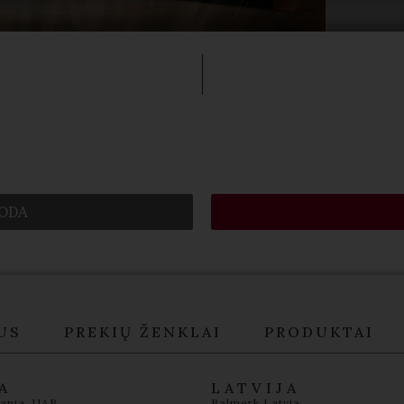
ODA
US
PREKIŲ ŽENKLAI
PRODUKTAI
A
LATVIJA
uania, UAB
Balmerk Latvia