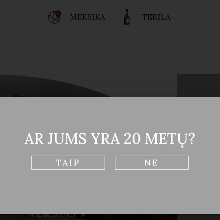
MEKSIKA
TEKILA
„Casa 
aukšči
agavos
AR JUMS YRA 20 METŲ?
Modern
prakti
skonin
TAIP
NE
nepali
ir rin