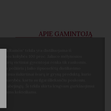
APIE GAMINTOJĄ
Don Ramón“ tekila yra distiliuojama iš
ausios kokybės 100 proc. Jalisco mėlynosios
, kurią vietiniai gyventojai renka tik rankomis.
us požiūris į laiko išpuoselėtą distiliavimo
ką lemia išskirtinai švarų ir gryną produktą, kurio
ės savybės, kartu su ilgai išliekančiu poskoniu,
eka abejingų. Ši tekila skirta lengvam gurkšnojimui
ktiniams kokteiliams.